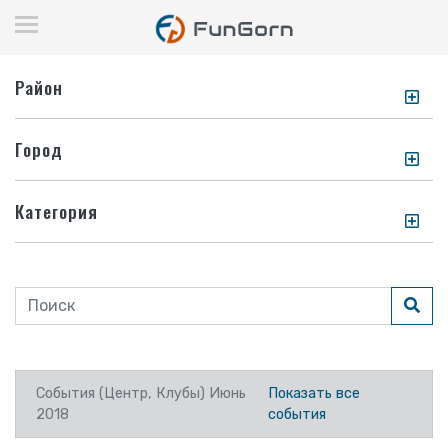
Район
Город
Категория
События (Центр, Клубы) Июнь
Показать все
2018
события