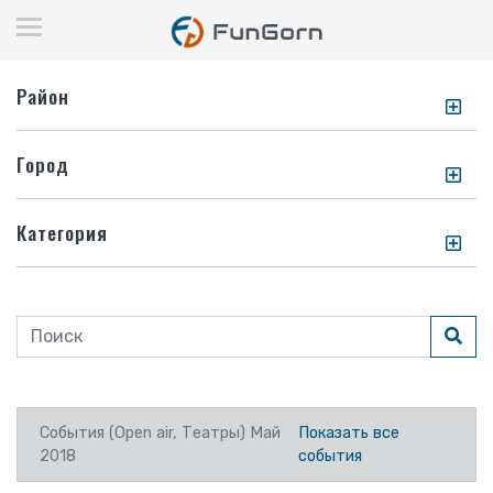
Район
Город
Категория
События (Open air, Театры) Май
Показать все
2018
события