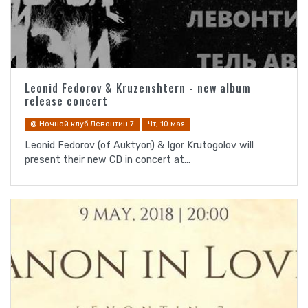
Leonid Fedorov & Kruzenshtern - new album
release concert
@ Ночной клуб Левонтин 7
Чт, 10 мая
Leonid Fedorov (of Auktyon) & Igor Krutogolov will
present their new CD in concert at...