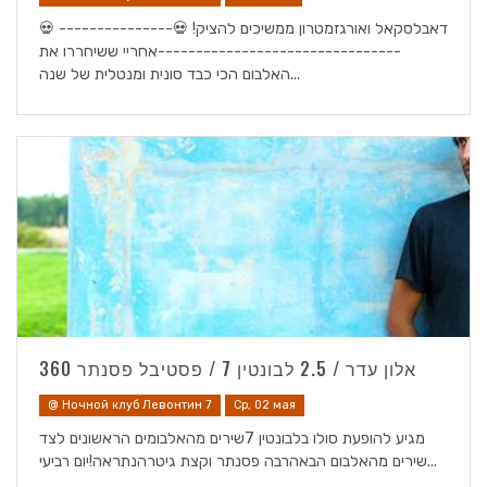
💀 דאבלסקאל ואורגזמטרון ממשיכים להציק! 💀---------------
--------------------------------אחריי ששיחררו את
האלבום הכי כבד סונית ומנטלית של שנה...
אלון עדר / 2.5 לבונטין 7 / פסטיבל פסנתר 360
@ Ночной клуб Левонтин 7
Ср, 02 мая
מגיע להופעת סולו בלבונטין 7שירים מהאלבומים הראשונים לצד
שירים מהאלבום הבאהרבה פסנתר וקצת גיטרהנתראה!יום רביעי...