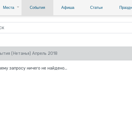
Места
События
Афиша
Статьи
Праздн
ытия (Нетанья) Апрель 2018
ему запросу ничего не найдено...