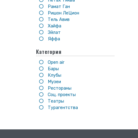
Петах Тиква
Рамат Ган
Ришон ЛеЦион
Тель Авив
Хайфа
Эйлат
Яффа
Категория
Open air
Бары
Клубы
Музеи
Рестораны
Соц. проекты
Театры
Турагентства