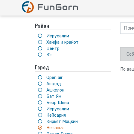
Район
Иерусалим
Хайфа и крайот
Центр
Соб
Юг
Город
По ваш
Open air
Ашдод
Ашкелон
Бат Ям
Беэр Шева
Иерусалим
Кейсария
Кирьят Моцкин
Нетанья