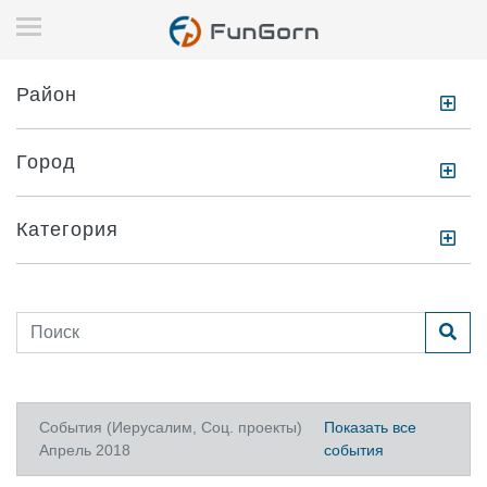
Район
Город
Категория
События (Иерусалим, Соц. проекты)
Показать все
Апрель 2018
события