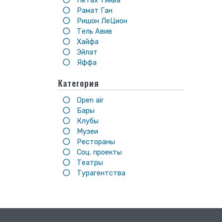
Петах Тиква
Рамат Ган
Ришон ЛеЦион
Тель Авив
Хайфа
Эйлат
Яффа
Категория
Open air
Бары
Клубы
Музеи
Рестораны
Соц. проекты
Театры
Турагентства