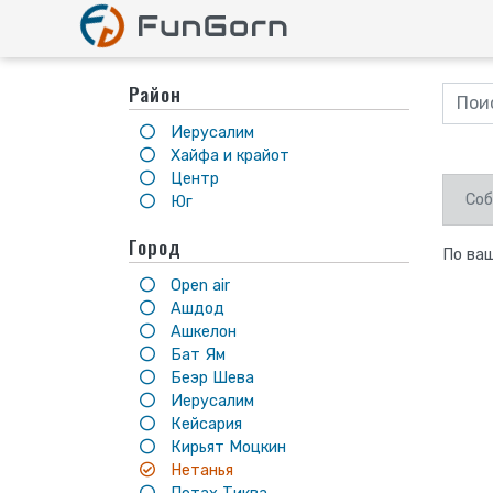
Район
Иерусалим
Хайфа и крайот
Центр
Соб
Юг
Город
По ваш
Open air
Ашдод
Ашкелон
Бат Ям
Беэр Шева
Иерусалим
Кейсария
Кирьят Моцкин
Нетанья