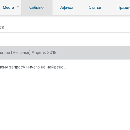
Места
События
Афиша
Статьи
Праздн
ытия (Нетанья) Апрель 2018
ему запросу ничего не найдено...