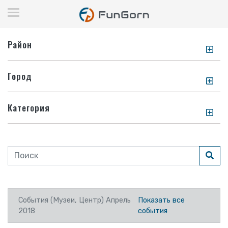
Район
Город
Категория
События (Музеи, Центр) Апрель
Показать все
2018
события