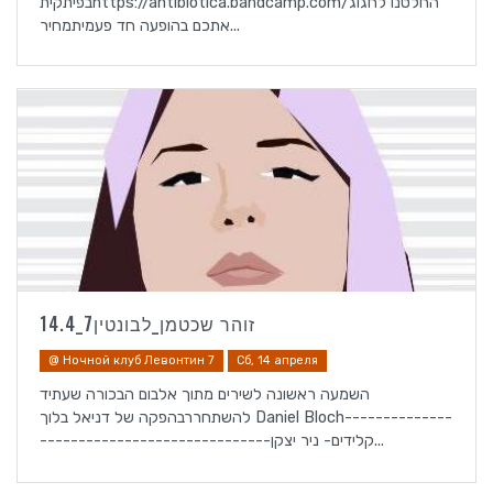
בפיתקיתhttps://antibiotica.bandcamp.com/החלטנו לחגוג
אתכם בהופעה חד פעמיתמחיר...
זוהר שכטמן_לבונטין7_14.4
@ Ночной клуб Левонтин 7
Сб, 14 апреля
השמעה ראשונה לשירים מתוך אלבום הבכורה שעתיד
להשתחררבהפקה של דניאל בלוך Daniel Bloch--------------
------------------------------קלידים- ניר יצקן...