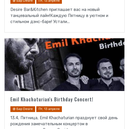
@ Бар Desire
Пт, 13 апреля
Desire Bar&Kitchen приглашает вас на новый
танцевальный лайн!Каждую Пятницу в уютном и
стильном дэнс-баре! Устали...
Emil Khachaturian's Birthday Concert!
@ Бар Desire
Пт, 13 апреля
13.4, Пятница, Emil Khachaturian празднует свой день
рождения замечательным концертом в