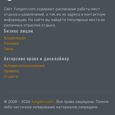
Сайт Fungorn.com содержит расписание работы мест
отдыха и развлечений, а так же их адреса и контактную
информацию. На сайте вы найдёте популярные места из
различных отраслей отдыха.
Бизнес лицам
Владельцам
Реклама
Связь
Авторские права и дисклаймер
Условия использования
Правила
О сайте
© 2008 - 2026
fungorn.com
‐ Все права защищены. Полное
либо частичное копирование материалов запрещено