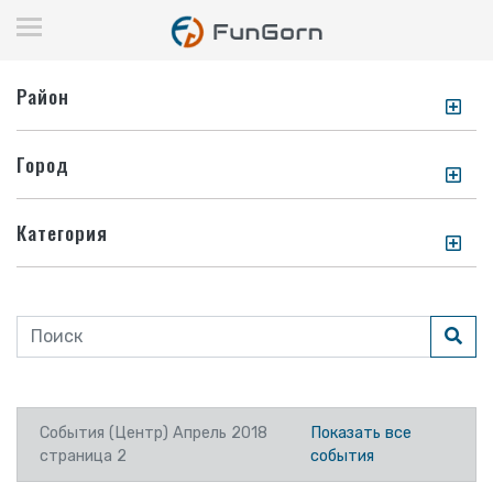
Район
Город
Категория
События (Центр) Апрель 2018
Показать все
страница 2
события