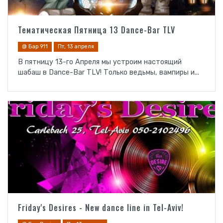
Тематическая Пятница 13 Dance-Bar TLV
@ Бар 911
Пт, 13 апреля
В пятницу 13-го Апреля мы устроим настоящий
шабаш в Dance-Bar TLV! Только ведьмы, вампиры и...
Friday's Desires - New dance line in Tel-Aviv!