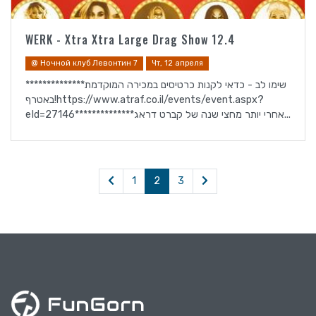
WERK - Xtra Xtra Large Drag Show 12.4
@ Ночной клуб Левонтин 7
Чт, 12 апреля
**************שימו לב - כדאי לקנות כרטיסים במכירה המוקדמת
באטרף!https://www.atraf.co.il/events/event.aspx?
eId=27146**************אחרי יותר מחצי שנה של קברט דראג...
1
2
3