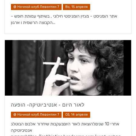
@ Ночной клуб Левонтин 7
Вс, 15 апреля
אתר הומניסט - מגזין הומניסטי חילוני , בשיתוף עמותת חופש -
הקבוצה הרשמית ו ארגון...
לאור היום - אנטיביוטיקה- הופעה
@ Ночной клуб Левонтин 7
Сб, 14 апреля
אחרי 10 שניםלהוצאת לאור היוםבעקבות שיחרור אלבום הבוטלג
אנטיביוטיקה