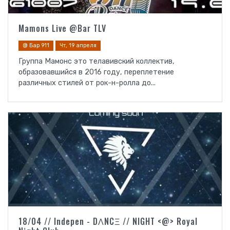
Mamons Live @Bar TLV
@ Бар 911
Чт, 19 апреля
Группа Мамонс это телавивский коллектив,
образовавшийся в 2016 году, переплетение
различных стилей от рок-н-ролла до...
18/04 // Indepen - DΛNCΞ // NIGHT <@> Royal