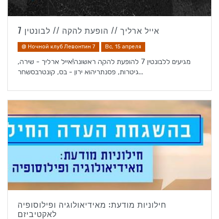
אייל ארליך // הופעת להקה // לבונטין 7
@ Ночной клуб Левонтин 7
Вс, 15 апреля
מגיעים ללבונטין 7 להופעת להקה ראשונה!אייל ארליך - שירה,
גיטרות, פסנתריהוא ירון - בס, קונטרבסשחר...
חילוניות מודעת: מאידיאולוגיה ופילוסופיה
לאקטיביזם