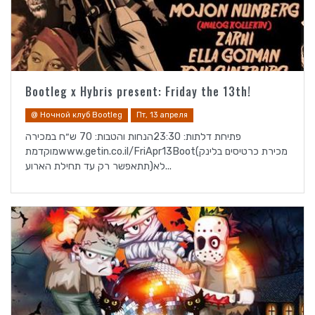
Bootleg x Hybris present: Friday the 13th!
@ Ночной клуб Bootleg
Пт, 13 апреля
פתיחת דלתות: 23:30הנחות והטבות: 70 ש״ח במכירה
מוקדמתwww.getin.co.il/FriApr13Boot(מכירת כרטיסים בלינק
תתאפשר רק עד תחילת הארוע)לא...