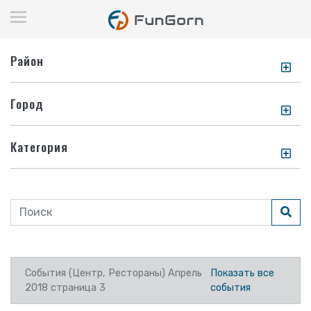
Район
Город
Категория
События (Центр, Рестораны) Апрель
Показать все
2018 страница 3
события