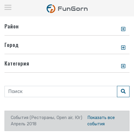
Район
Город
Категория
События (Рестораны, Open air, Юг)
Показать все
Апрель 2018
события