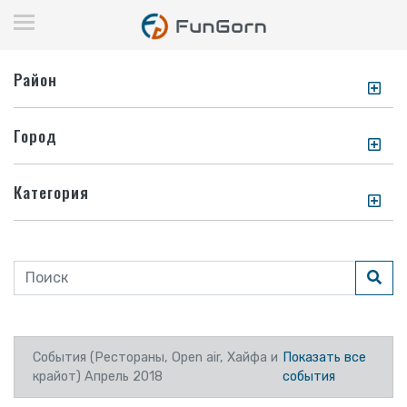
Район
Город
Категория
События (Рестораны, Open air, Хайфа и
Показать все
крайот) Апрель 2018
события