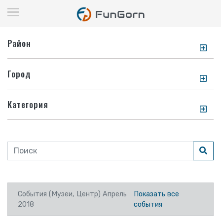
Район
Город
Категория
События (Музеи, Центр) Апрель
Показать все
2018
события