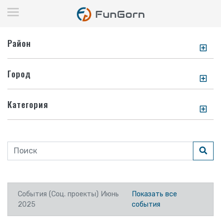
Район
Город
Категория
События (Соц. проекты) Июнь
Показать все
2025
события