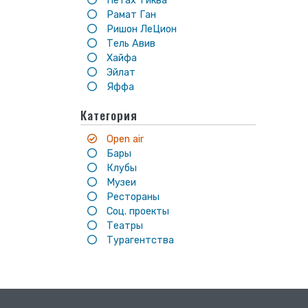
Петах Тиква
Рамат Ган
Ришон ЛеЦион
Тель Авив
Хайфа
Эйлат
Яффа
Категория
Open air
Бары
Клубы
Музеи
Рестораны
Соц. проекты
Театры
Турагентства