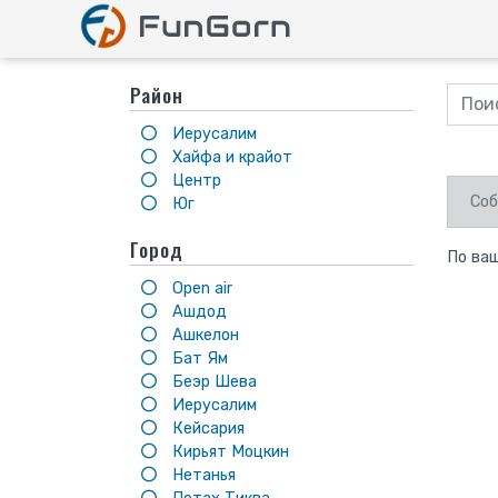
Район
Иерусалим
Хайфа и крайот
Центр
Соб
Юг
Город
По ваш
Open air
Ашдод
Ашкелон
Бат Ям
Беэр Шева
Иерусалим
Кейсария
Кирьят Моцкин
Нетанья