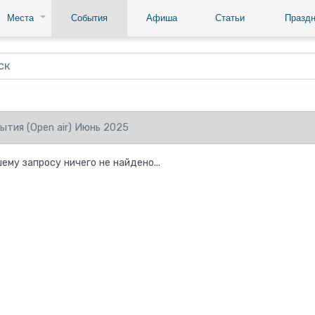
Места
События
Афиша
Статьи
Праздн
ытия (Open air) Июнь 2025
ему запросу ничего не найдено...