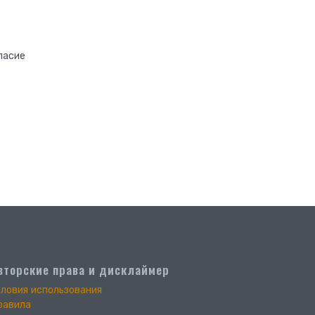
ласие
вторские права и дисклаймер
словия использования
равила