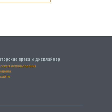
вторские права и дисклаймер
словия использования
равила
 сайте