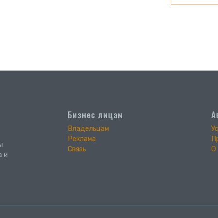
Бизнес лицам
А
Владельцам
У
Реклама
П
ы
Связь
О
а и