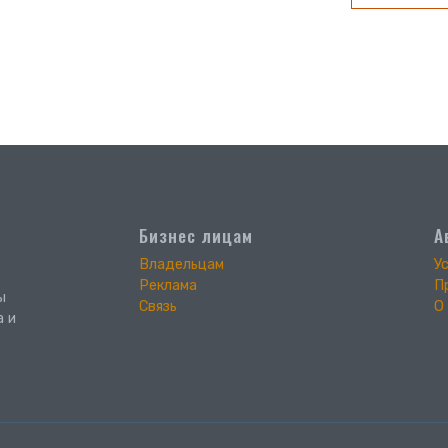
Бизнес лицам
А
Владельцам
У
Реклама
П
ы
Связь
О
а и