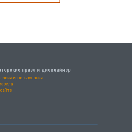
вторские права и дисклаймер
словия использования
равила
 сайте